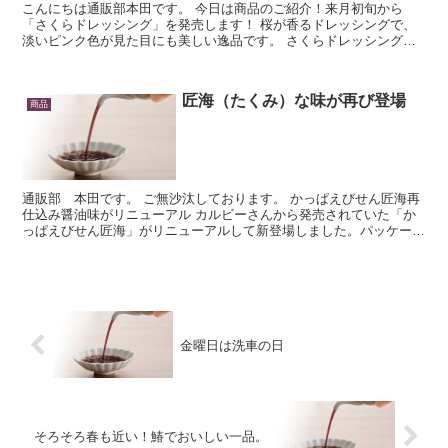
こんにちは通販部本田です。 今日は商品のご紹介！来月初旬から
「さくらドレッシング」を発売します！ 桜が香るドレッシングで、
淡いピンク色が見た目にも美しい逸品です。 さくらドレッシングは
広島県庄原市産の八重桜を使用したマヨネーズベースのド...
匠海（たくみ）な味が再び登場
商品
通販部 本田です。 ご無沙汰しております。 かっぱえびせん匠海再
仕込み醤油味がリニューアル カルビーさんから発売されていた「か
っぱえびせん匠海」がリニューアルして新登場しました。パッケージ
は以前の紫をメインとしたものから、オレンジや茶色を...
金曜日は洗車の日
そろそろ春も近い！鰆でおいしい一品。