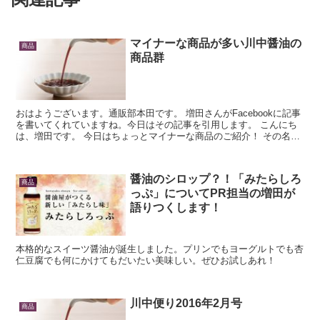
マイナーな商品が多い川中醤油の
商品
商品群
おはようございます。通販部本田です。 増田さんがFacebookに記事
を書いてくれていますね。今日はその記事を引用します。 こんにち
は、増田です。 今日はちょっとマイナーな商品のご紹介！ その名も
「瀬戸の白だし」です。 鰹と昆布のだしの他に...
醤油のシロップ？！「みたらしろ
商品
っぷ」についてPR担当の増田が
語りつくします！
本格的なスイーツ醤油が誕生しました。プリンでもヨーグルトでも杏
仁豆腐でも何にかけてもだいたい美味しい。ぜひお試しあれ！
川中便り2016年2月号
商品