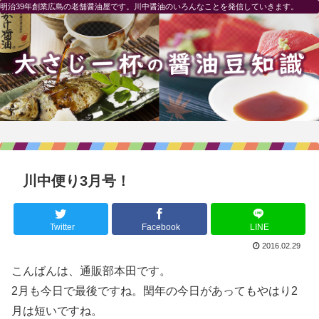
明治39年創業広島の老舗醤油屋です。川中醤油のいろんなことを発信していきます。
川中便り3月号！
Twitter
Facebook
LINE
2016.02.29
こんばんは、通販部本田です。
2月も今日で最後ですね。閏年の今日があってもやはり2
月は短いですね。